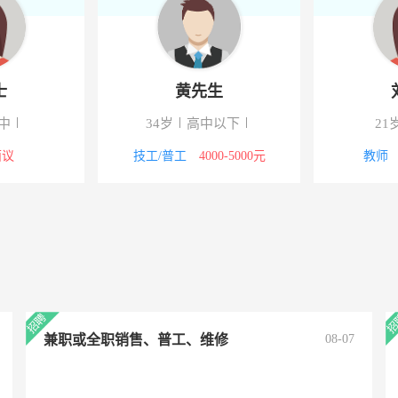
士
黄先生
中
34岁
高中以下
21
面议
技工/普工
4000-5000元
教师
兼职或全职销售、普工、维修
08-07