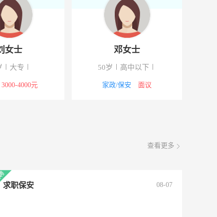
刘女士
邓女士
岁
大专
50岁
高中以下
3000-4000元
家政/保安
面议
查看更多
求职保安
08-07