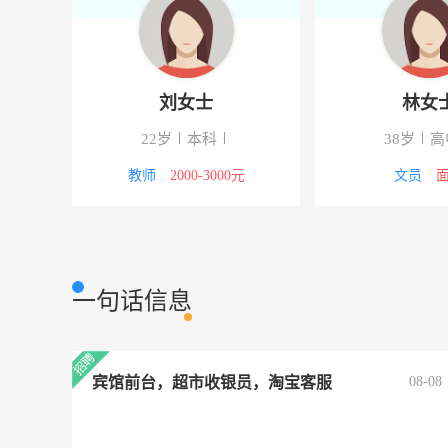
刘女士
林女
下
22岁
本科
38岁
高
议
教师
2000-3000元
文员
一句话信息
宾馆前台，超市收银员，淘宝客服
08-08